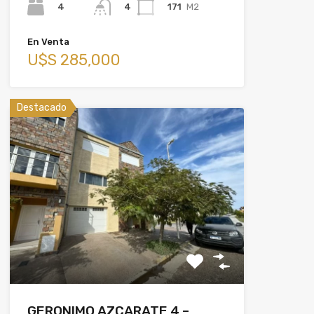
4
171
M2
4
En Venta
U$S 285,000
Destacado
GERONIMO AZCARATE 4 –