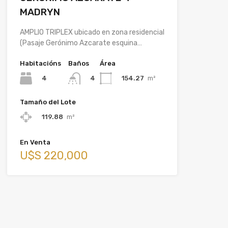
MADRYN
AMPLIO TRIPLEX ubicado en zona residencial
(Pasaje Gerónimo Azcarate esquina…
Habitacións
Baños
Área
4
154.27
m²
4
Tamaño del Lote
119.88
m²
En Venta
U$S 220,000