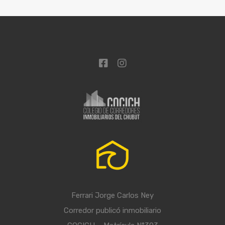
Ferrari Jorge Carlos Ney
Corredor publicó inmobiliario