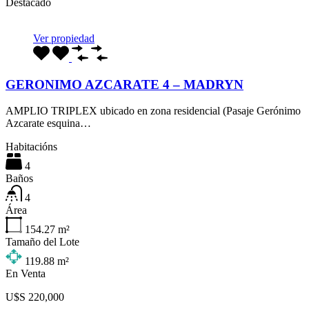
Destacado
Ver propiedad
GERONIMO AZCARATE 4 – MADRYN
AMPLIO TRIPLEX ubicado en zona residencial (Pasaje Gerónimo
Azcarate esquina…
Habitacións
4
Baños
4
Área
154.27
m²
Tamaño del Lote
119.88
m²
En Venta
U$S 220,000