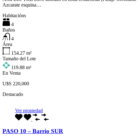
Azcarate esquina…
Habitacións
4
Baños
4
Área
154.27
m²
Tamaño del Lote
119.88
m²
En Venta
U$S 220,000
Destacado
Ver propiedad
PASO 10 – Barrio SUR