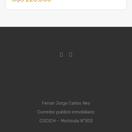
Ferrari Jorge Carlos Ney
Corredor publicó inmobiliario
COCICH – Matrícula N°303