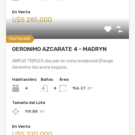
En Venta
U$S 285,000
Destacado
GERONIMO AZCARATE 4 – MADRYN
AMPLIO TRIPLEX ubicado en zona residencial (Pasaje
Gerónimo Azcarate esquina…
Habitacións
Baños
Área
4
154.27
m²
4
Tamaño del Lote
119.88
m²
En Venta
U$S 220,000