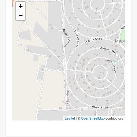
+
−
Leaflet
| ©
OpenStreetMap
contributors