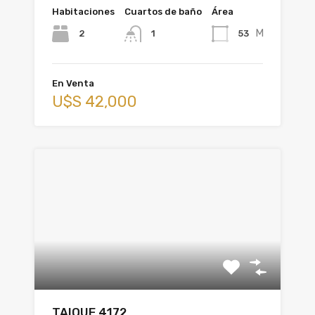
Habitaciones
Cuartos de baño
Área
M
2
53
1
En Venta
U$S 42,000
TAIQUE 4172