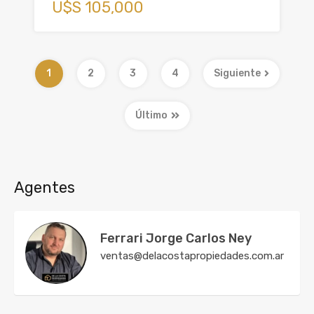
U$S 105,000
1
2
3
4
Siguiente
Último
Agentes
Ferrari Jorge Carlos Ney
ventas@delacostapropiedades.com.ar