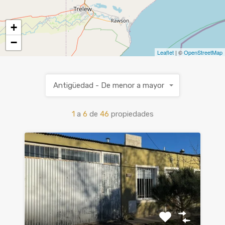
+
−
Leaflet
| ©
OpenStreetMap
Antigüedad - De menor a mayor
1
a
6
de
46
propiedades