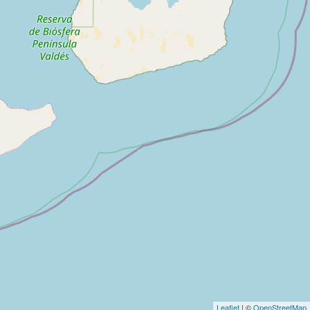
Leaflet
| ©
OpenStreetMap