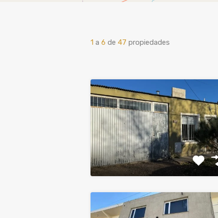
1
a
6
de
47
propiedades