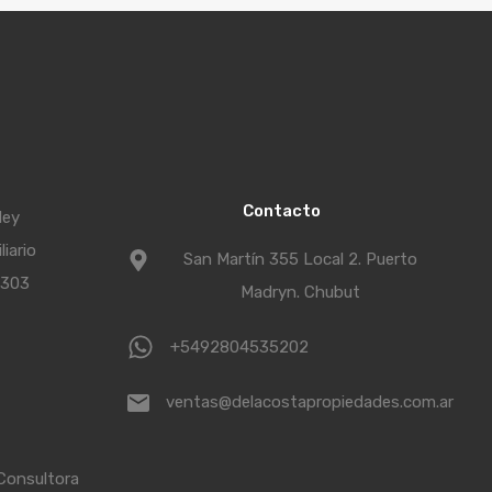
Contacto
Ney
iario
San Martín 355 Local 2. Puerto
°303
Madryn. Chubut
+5492804535202
ventas@delacostapropiedades.com.ar
Consultora