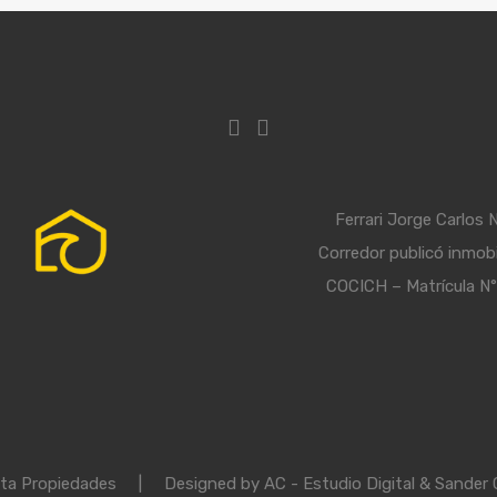
Ferrari Jorge Carlos 
Corredor publicó inmobil
COCICH – Matrícula N
ta Propiedades
|
Designed by AC - Estudio Digital
& Sander 