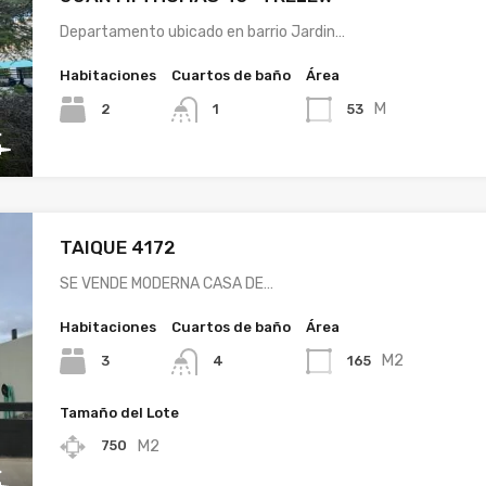
Departamento ubicado en barrio Jardin…
Habitaciones
Cuartos de baño
Área
M
2
53
1
TAIQUE 4172
SE VENDE MODERNA CASA DE…
Habitaciones
Cuartos de baño
Área
M2
3
165
4
Tamaño del Lote
M2
750