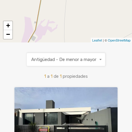
+
−
Leaflet
| ©
OpenStreetMap
Antigüedad - De menor a mayor
1
a
1
de
1
propiedades