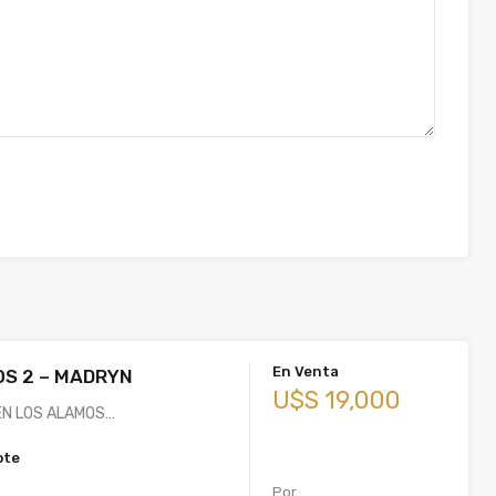
En Venta
S 2 – MADRYN
U$S 19,000
EN LOS ALAMOS…
ote
Por